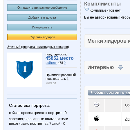
Комплименты
Отправить приватное сообщение
Комплиментов нет.
Вы не авторизованы! Чтоб
Добавить в друзья
Игнорировать
Сделать подарок
Метки лидеров
Элитный (продажа неликвидных товаров)
популярность:
45852 место
рейтинг
478
?
Интервью
Привилегированный
пользователь
1
уровня
Любава состоит в
кл
Статистика портрета:
Op
сейчас просматривают портрет - 0
зарегистрированные пользователи
Ap
посетившие портрет за 7 дней - 0